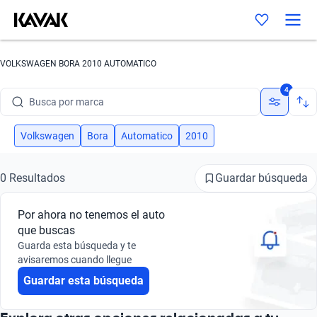
VOLKSWAGEN BORA 2010 AUTOMATICO
4
Busca por marca
Busca por modelo
Volkswagen
Bora
Automatico
2010
Busca por versión
Guardar búsqueda
0 Resultados
Busca por año
Por ahora no tenemos el auto
Busca por marca
que buscas
Guarda esta búsqueda y te
Busca por modelo
avisaremos cuando llegue
Guardar esta búsqueda
Busca por versión