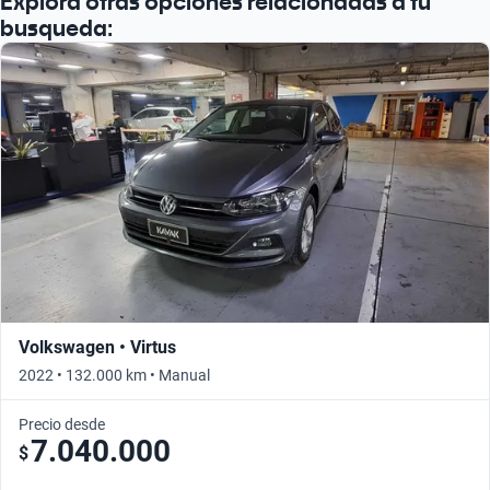
Explora otras opciones relacionadas a tu
Busca por año
busqueda:
Volkswagen • Virtus
2022 • 132.000 km • Manual
Precio desde
7.040.000
$