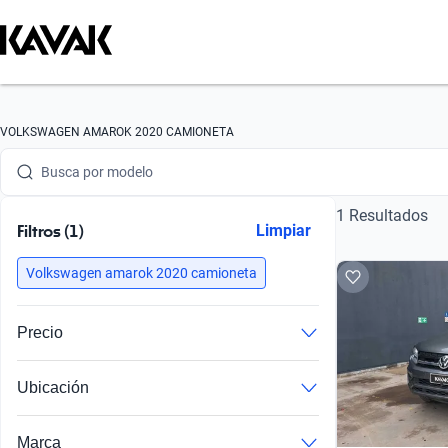
Busca por marca
VOLKSWAGEN AMAROK 2020 CAMIONETA
Busca por modelo
1 Resultados
Busca por versión
Filtros (1)
Limpiar
Busca por año
Volkswagen amarok 2020 camioneta
Busca por marca
Precio
Busca por modelo
Ubicación
Busca por versión
Busca por año
Marca