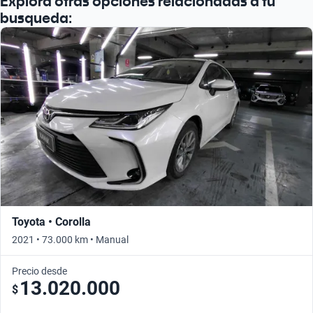
Explora otras opciones relacionadas a tu
Busca por año
busqueda:
Toyota • Corolla
2021 • 73.000 km • Manual
Precio desde
13.020.000
$