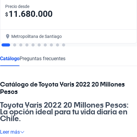
Precio desde
11.680.000
$
Metropolitana de Santiago
Catálogo
Preguntas frecuentes
Catálogo de Toyota Yaris 2022 20 Millones
Pesos
Toyota Yaris 2022 20 Millones Pesos:
La opción ideal para tu vida diaria en
Chile.
¿Buscando un auto para el día a día? El Toyota Yaris 2022 a 20
Leer más