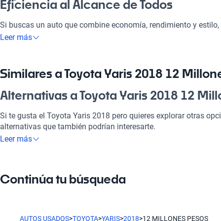
Eficiencia al Alcance de Todos
Si buscas un auto que combine economía, rendimiento y estilo, 
millones de pesos es la opción perfecta. Con un diseño atractivo
Leer más
vehículo es ideal tanto para el día a día como para escapadas 
tecnología moderna y sistemas de seguridad avanzados, cada vi
convirtiéndolo en una excelente elección para la familia y los p
Similares a Toyota Yaris 2018 12 Millo
confiable y duradero.
Alternativas a Toyota Yaris 2018 12 Mil
¿Por qué elegir Toyota Yaris 2018 12 M
Si te gusta el Toyota Yaris 2018 pero quieres explorar otras op
Tecnología al servicio de tu comodidad
alternativas que también podrían interesarte.
Leer más
Disfrutá de la mejor tecnología con Tecnología moderna, lo que
Toyota RAV4
placentero y conectado.
La Toyota RAV4 es perfecta si buscas más espacio y versatilida
Modelos Más Demandados
Continúa tu búsqueda
Toyota Corolla
Toyota RAV4
,
Toyota Corolla
,
Toyota Hilux
ofrecen las caracterís
vida.
El Toyota Corolla ofrece un manejo cómodo y eficiente, ideal par
AUTOS USADOS
>
TOYOTA
>
YARIS
>
2018
>
12 MILLONES PESOS