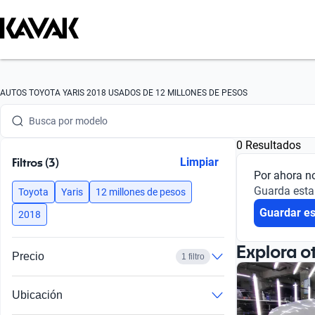
Busca por marca
AUTOS TOYOTA YARIS 2018 USADOS DE 12 MILLONES DE PESOS
Busca por modelo
0 Resultados
Busca por versión
Filtros (3)
Limpiar
Por ahora n
Busca por año
Guarda esta
Toyota
Yaris
12 millones de pesos
Guardar e
Busca por marca
2018
Busca por modelo
Explora o
Precio
1 filtro
Busca por versión
Ubicación
Busca por año