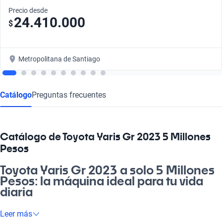
Precio desde
24.410.000
$
Metropolitana de Santiago
Catálogo
Preguntas frecuentes
Catálogo de Toyota Yaris Gr 2023 5 Millones
Pesos
Toyota Yaris Gr 2023 a solo 5 Millones
Pesos: la máquina ideal para tu vida
diaria
¿Estás buscando un auto que se adapte a tu rutinas diarias? El
Leer más