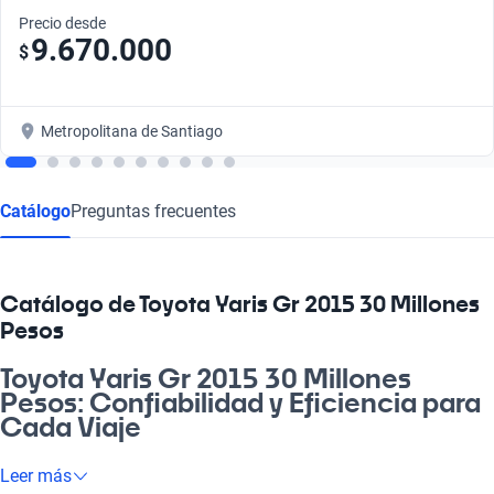
Precio desde
9.670.000
$
Metropolitana de Santiago
Catálogo
Preguntas frecuentes
Catálogo de Toyota Yaris Gr 2015 30 Millones
Pesos
Toyota Yaris Gr 2015 30 Millones
Pesos: Confiabilidad y Eficiencia para
Cada Viaje
¿Buscando un auto que te acompañe en cada aventura? El
Leer más