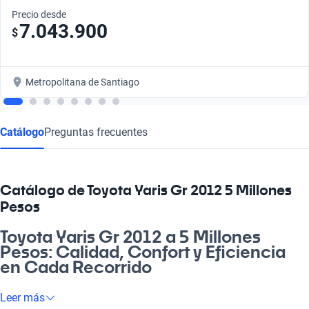
Precio desde
7.043.900
$
Metropolitana de Santiago
Catálogo
Preguntas frecuentes
Catálogo de Toyota Yaris Gr 2012 5 Millones
Pesos
Toyota Yaris Gr 2012 a 5 Millones
Pesos: Calidad, Confort y Eficiencia
en Cada Recorrido
¿Buscas un auto que te haga la vida más fácil? El Toyota Yaris
Leer más