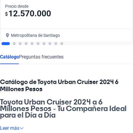
Precio desde
12.570.000
$
Metropolitana de Santiago
Catálogo
Preguntas frecuentes
Catálogo de Toyota Urban Cruiser 2024 6
Millones Pesos
Toyota Urban Cruiser 2024 a 6
Millones Pesos - Tu Compañera Ideal
para el Día a Día
¿Buscas un auto que se adapte a tu vida y que te lleve a todos
Leer más