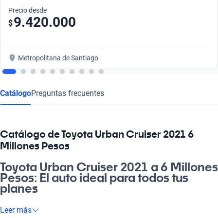
Precio desde
9.420.000
$
Metropolitana de Santiago
Catálogo
Preguntas frecuentes
Catálogo de Toyota Urban Cruiser 2021 6
Millones Pesos
Toyota Urban Cruiser 2021 a 6 Millones
Pesos: El auto ideal para todos tus
planes
Si estás buscando un vehículo que combine estilo, comodidad
Leer más