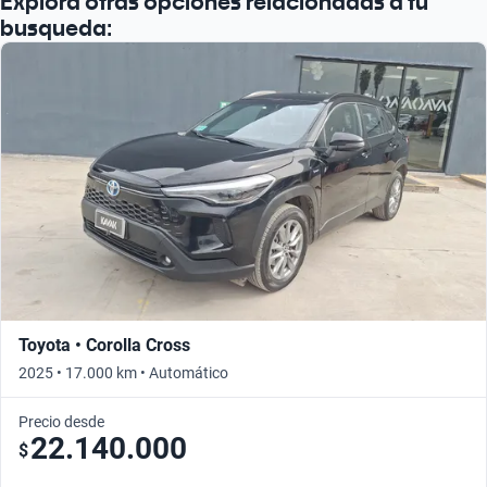
Explora otras opciones relacionadas a tu
Busca por año
busqueda:
Toyota • Corolla Cross
2025 • 17.000 km • Automático
Precio desde
22.140.000
$