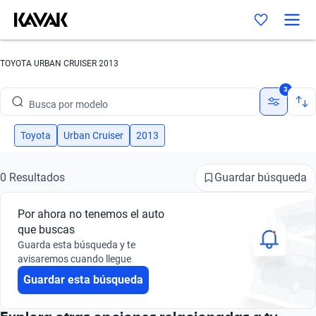
TOYOTA URBAN CRUISER 2013
Busca por marca
3
Busca por modelo
Busca por versión
Toyota
Urban Cruiser
2013
Busca por año
Guardar búsqueda
0 Resultados
Busca por marca
Por ahora no tenemos el auto
Busca por modelo
que buscas
Guarda esta búsqueda y te
Busca por versión
avisaremos cuando llegue
Guardar esta búsqueda
Busca por año