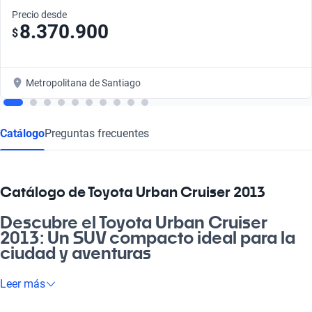
Precio desde
8.370.900
$
Metropolitana de Santiago
Catálogo
Preguntas frecuentes
Catálogo de Toyota Urban Cruiser 2013
Descubre el Toyota Urban Cruiser
2013: Un SUV compacto ideal para la
ciudad y aventuras
El Toyota Urban Cruiser 2013 es la opción perfecta si buscas
Leer más
un auto versátil que se adapte a tu estilo de vida. Con su diseño