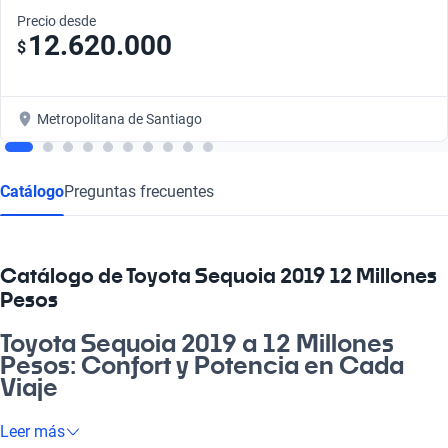
Precio desde
12.620.000
$
Metropolitana de Santiago
Catálogo
Preguntas frecuentes
Catálogo de Toyota Sequoia 2019 12 Millones
Pesos
Toyota Sequoia 2019 a 12 Millones
Pesos: Confort y Potencia en Cada
Viaje
Imagínate tras el volante de un Toyota Sequoia 2019, donde
Leer más