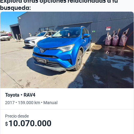
Explora otras opciones relacionadas a tu
Busca por año
busqueda:
Toyota • RAV4
2017 • 159.000 km • Manual
Precio desde
10.070.000
$