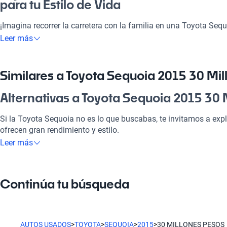
para tu Estilo de Vida
¡Imagina recorrer la carretera con la familia en una Toyota Seq
Este vehículo grande y espacioso te ofrece la combinación perfe
Leer más
ideal para viajes largos o para ir a la pega. Con su motor eficie
opción perfecta para quienes buscan calidad y seguridad en ca
2015 es más que un auto, es una inversión inteligente que te 
Similares a Toyota Sequoia 2015 30 Mi
cachai?
Alternativas a Toyota Sequoia 2015 30 
¿Por qué elegir Toyota Sequoia 2015 3
Si la Toyota Sequoia no es lo que buscabas, te invitamos a expl
Tecnología al servicio de tu comodidad
ofrecen gran rendimiento y estilo.
Leer más
Disfrutá de la mejor tecnología con Tecnología moderna, lo que
Toyota Yaris
placentero y conectado.
El Toyota Yaris es ideal para quienes buscan un auto compacto y
Modelos Más Demandados
Continúa tu búsqueda
Toyota RAV4
Toyota Yaris
,
Toyota RAV4
,
Toyota Corolla
ofrecen las caracterís
vida.
Con un diseño versátil, el RAV4 es perfecto para aventuras famili
AUTOS USADOS
>
TOYOTA
>
SEQUOIA
>
2015
>
30 MILLONES PESOS