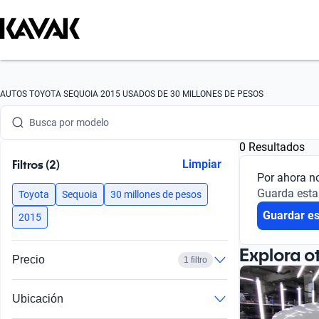
Busca por marca
AUTOS TOYOTA SEQUOIA 2015 USADOS DE 30 MILLONES DE PESOS
Busca por modelo
0 Resultados
Busca por versión
Filtros (2)
Limpiar
Por ahora n
Busca por año
Guarda esta
Toyota
Sequoia
30 millones de pesos
Guardar e
Busca por marca
2015
Busca por modelo
Explora o
Precio
1 filtro
Busca por versión
Ubicación
Busca por año