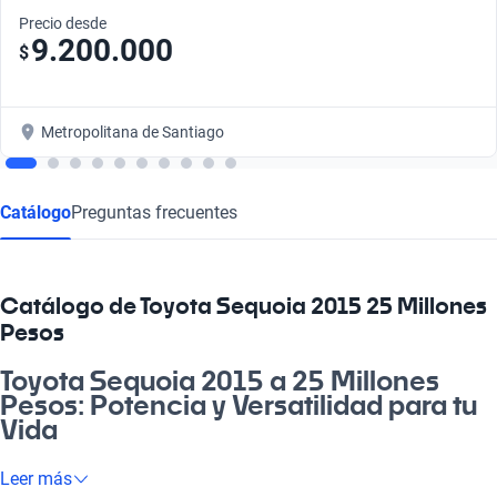
Precio desde
9.200.000
$
Metropolitana de Santiago
Catálogo
Preguntas frecuentes
Catálogo de Toyota Sequoia 2015 25 Millones
Pesos
Toyota Sequoia 2015 a 25 Millones
Pesos: Potencia y Versatilidad para tu
Vida
¿Te imaginas viajar con tu familia o amigos cómodamente? El
Leer más