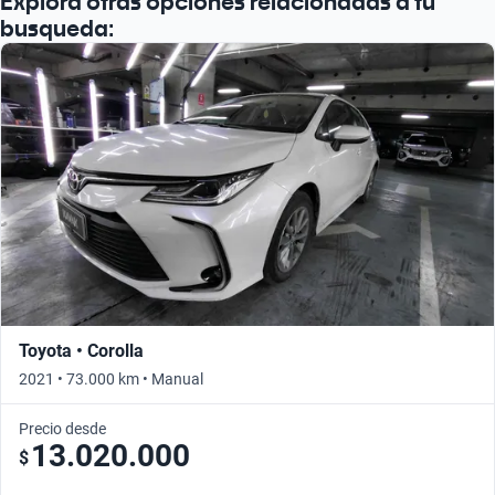
Explora otras opciones relacionadas a tu
Busca por año
busqueda:
Toyota • Corolla
2021 • 73.000 km • Manual
Precio desde
13.020.000
$