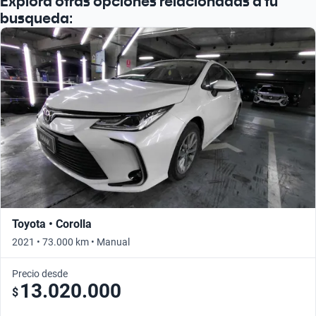
Explora otras opciones relacionadas a tu
Busca por año
busqueda:
Toyota • Corolla
2021 • 73.000 km • Manual
Precio desde
13.020.000
$