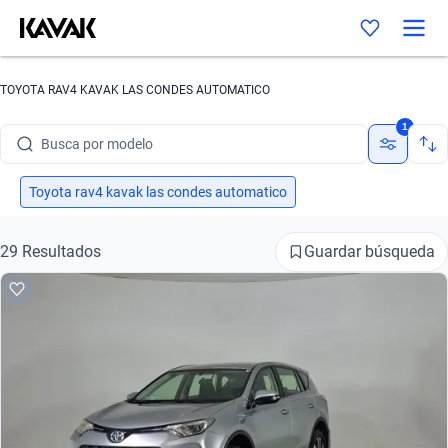
Busca por marca
TOYOTA RAV4 KAVAK LAS CONDES AUTOMATICO
Busca por modelo
1
Busca por versión
Busca por año
Toyota rav4 kavak las condes automatico
Busca por marca
Guardar búsqueda
29 Resultados
Busca por modelo
Busca por versión
Busca por año