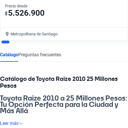
Precio desde
5.526.900
$
Metropolitana de Santiago
Catálogo
Preguntas frecuentes
Catálogo de Toyota Raize 2010 25 Millones
Pesos
Toyota Raize 2010 a 25 Millones Pesos:
Tu Opción Perfecta para la Ciudad y
Más Allá
¿Estás buscando una nave que te lleve a todos lados de
Leer más