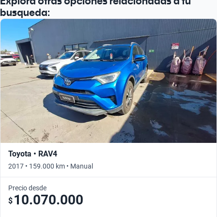
Explora otras opciones relacionadas a tu
Busca por año
busqueda:
Toyota • RAV4
2017 • 159.000 km • Manual
Precio desde
10.070.000
$