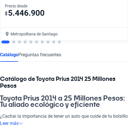
Precio desde
5.446.900
$
Metropolitana de Santiago
Catálogo
Preguntas frecuentes
Catálogo de Toyota Prius 2014 25 Millones
Pesos
Toyota Prius 2014 a 25 Millones Pesos:
Tu aliado ecológico y eficiente
¿Cachai la importancia de tener un auto que cuide de tu bolsillo
y del planeta? El Toyota Prius 2014 a 25 millones de pesos es
Leer más