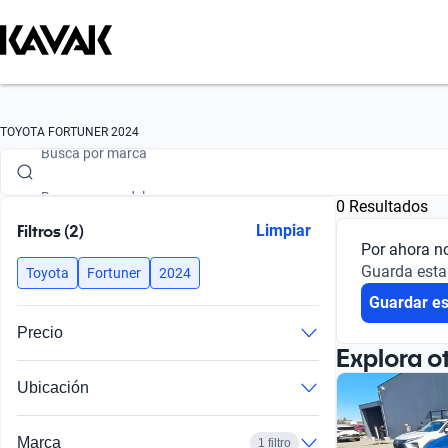
Busca por marca
TOYOTA FORTUNER 2024
Busca por modelo
0 Resultados
Busca por versión
Filtros (2)
Limpiar
Por ahora n
Busca por año
Guarda esta
Toyota
Fortuner
2024
Guardar e
Busca por marca
Precio
Busca por modelo
Explora o
Ubicación
Busca por versión
Busca por año
Marca
1 filtro