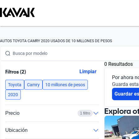
Busca por marca
AUTOS TOYOTA CAMRY 2020 USADOS DE 10 MILLONES DE PESOS
Busca por modelo
0 Resultados
Busca por versión
Filtros (2)
Limpiar
Por ahora n
Busca por año
Guarda esta
Toyota
Camry
10 millones de pesos
Guardar e
Busca por marca
2020
Busca por modelo
Explora o
Precio
1 filtro
Busca por versión
Ubicación
Busca por año