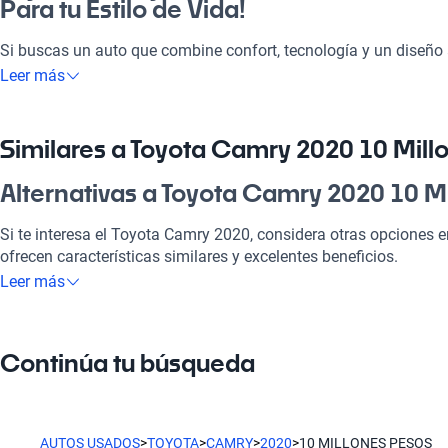
Para tu Estilo de Vida!
Si buscas un auto que combine confort, tecnología y un diseño 
a 10 millones de pesos es para ti. Ideal para el día a día, es perf
Leer más
de un paseo familiar. Este vehículo destaca por su eficiencia y 
excelente inversión en el mercado chileno.
Similares a Toyota Camry 2020 10 Mill
¿Por qué elegir Toyota Camry 2020 10 
Alternativas a Toyota Camry 2020 10 M
Tecnología al servicio de tu comodidad
Si te interesa el Toyota Camry 2020, considera otras opciones 
Disfrutá de la mejor tecnología con Tecnología moderna, lo que
ofrecen características similares y excelentes beneficios.
placentero y conectado.
Leer más
Toyota Yaris
Modelos Más Demandados
El Toyota Yaris es compacto y perfecto para la ciudad, ideal pa
Toyota Yaris
,
Toyota RAV4
,
Toyota Corolla
ofrecen las caracterís
Continúa tu búsqueda
maniobrabilidad.
vida.
Toyota RAV4
Ventajas específicas del tipo de carrocería
La Toyota RAV4 ofrece un gran espacio y seguridad, perfecta pa
AUTOS USADOS
>
TOYOTA
>
CAMRY
>
2020
>
10 MILLONES PESOS
Como sedán, este vehículo ofrece un amplio espacio interior y 