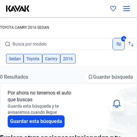
TOYOTA CAMRY 2016 SEDAN
Busca por marca
4
Busca por modelo
Busca por versión
Sedan
Toyota
Camry
2016
Busca por año
Guardar búsqueda
0 Resultados
Busca por marca
Por ahora no tenemos el auto
Busca por modelo
que buscas
Guarda esta búsqueda y te
Busca por versión
avisaremos cuando llegue
Guardar esta búsqueda
Busca por año