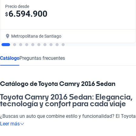
Precio desde
6.594.900
$
Metropolitana de Santiago
Catálogo
Preguntas frecuentes
Catálogo de Toyota Camry 2016 Sedan
Toyota Camry 2016 Sedan: Elegancia,
tecnología y confort para cada viaje
¿Buscas un auto que combine estilo y funcionalidad? El Toyota
Camry 2016 Sedan es la opción perfecta para quienes desean
Leer más
un vehículo que se adapte al día a día, ya sea para ir a la pega,