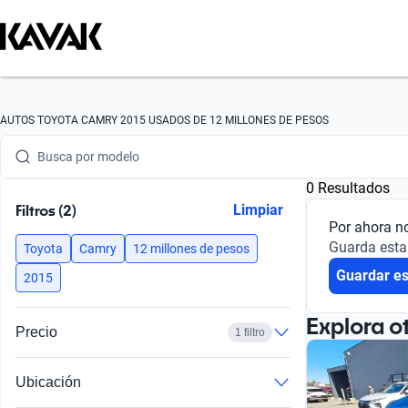
Busca por marca
AUTOS TOYOTA CAMRY 2015 USADOS DE 12 MILLONES DE PESOS
Busca por modelo
0 Resultados
Busca por versión
Filtros (2)
Limpiar
Por ahora n
Busca por año
Guarda esta
Toyota
Camry
12 millones de pesos
Guardar e
Busca por marca
2015
Busca por modelo
Explora o
Precio
1 filtro
Busca por versión
Ubicación
Busca por año