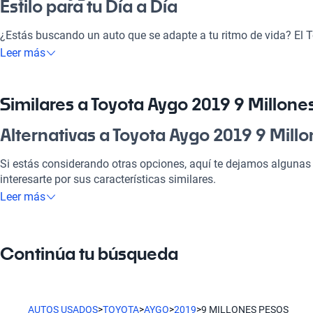
Estilo para tu Día a Día
¿Estás buscando un auto que se adapte a tu ritmo de vida? El 
de pesos es la solución perfecta para ti. Este vehículo no solo es
Leer más
y moderno, sino que también ofrece una eficiencia de combustib
cada viaje. Ideal para las calles de Santiago o para tus escapada
hace un compañero perfecto, ya sea en el viaje al trabajo o en
Similares a Toyota Aygo 2019 9 Millone
arrepentirás de invertir en este auto!
Alternativas a Toyota Aygo 2019 9 Mill
¿Por qué elegir Toyota Aygo 2019 9 Mi
Si estás considerando otras opciones, aquí te dejamos algunas 
Tecnología al servicio de tu comodidad
interesarte por sus características similares.
Leer más
Disfrutá de la mejor tecnología con su sistema moderno, lo que
Toyota Yaris
placentero y conectado.
El Toyota Yaris es una excelente opción por su espacio interior
Modelos Más Demandados
Continúa tu búsqueda
Toyota RAV4
Toyota Yaris
,
Toyota RAV4
,
Toyota Corolla
ofrecen las caracterís
vida.
El Toyota RAV4 destaca por su confiabilidad y capacidad, perfec
AUTOS USADOS
>
TOYOTA
>
AYGO
>
2019
>
9 MILLONES PESOS