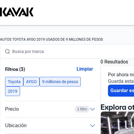
AUTOS TOYOTA AYGO 2019 USADOS DE 9 MILLONES DE PESOS
Busca por marca
Busca por modelo
0 Resultados
Busca por versión
Filtros (3)
Limpiar
Por ahora n
Guarda esta
Busca por año
Toyota
AYGO
9 millones de pesos
Guardar e
2019
Busca por marca
Explora o
Busca por modelo
Precio
1 filtro
Busca por versión
Ubicación