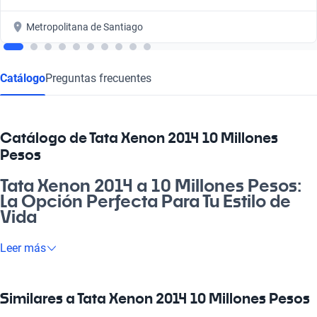
Metropolitana de Santiago
Catálogo
Preguntas frecuentes
Catálogo de Tata Xenon 2014 10 Millones
Pesos
Tata Xenon 2014 a 10 Millones Pesos:
La Opción Perfecta Para Tu Estilo de
Vida
¿Cachai lo que es un vehículo que se adapta a cada momento?
Leer más
El Tata Xenon 2014 a 10 millones de pesos es la máquina que
te ofrece la flexibilidad que necesiás, ya sea para ir a la pega,
hacer un paseo familiar o darse un gusto en la playa. Con su
Similares a Tata Xenon 2014 10 Millones Pesos
robustez y estilo, este modelo está pensado para satisfacer tus