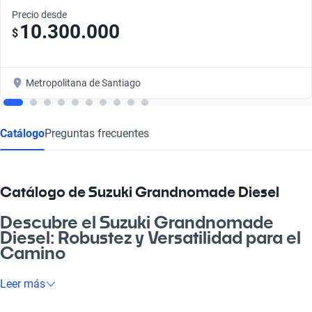
Precio desde
10.300.000
$
Metropolitana de Santiago
Catálogo
Preguntas frecuentes
Catálogo de Suzuki Grandnomade Diesel
Descubre el Suzuki Grandnomade
Diesel: Robustez y Versatilidad para el
Camino
Si buscas un auto que se adapte a tu estilo de vida y que te
Leer más
acompañe en cada aventura, el Suzuki Grandnomade Diesel es