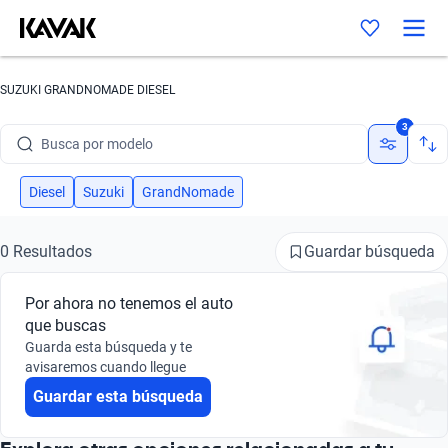
SUZUKI GRANDNOMADE DIESEL
Busca por marca
3
Busca por modelo
Busca por versión
Diesel
Suzuki
GrandNomade
Busca por año
Guardar búsqueda
0 Resultados
Busca por marca
Por ahora no tenemos el auto
Busca por modelo
que buscas
Guarda esta búsqueda y te
Busca por versión
avisaremos cuando llegue
Guardar esta búsqueda
Busca por año