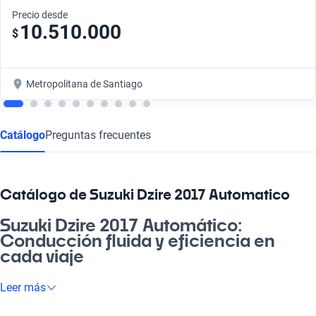
Precio desde
10.510.000
$
Metropolitana de Santiago
Catálogo
Preguntas frecuentes
Catálogo de Suzuki Dzire 2017 Automatico
Suzuki Dzire 2017 Automático:
Conducción fluida y eficiencia en
cada viaje
¿Cachai la libertad de manejar un auto que te lleva a donde
Leer más
quieras sin complicaciones? El Suzuki Dzire 2017 Automático