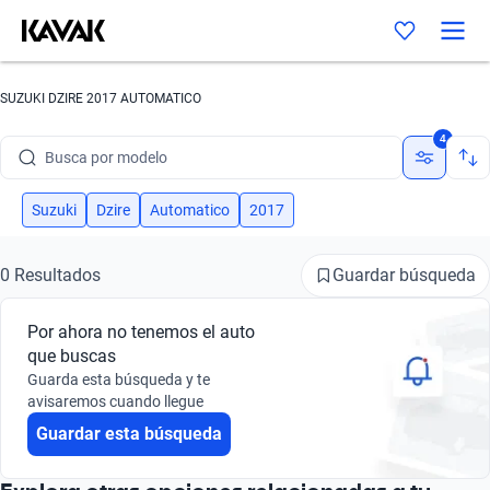
SUZUKI DZIRE 2017 AUTOMATICO
Busca por marca
4
Busca por modelo
Busca por versión
Suzuki
Dzire
Automatico
2017
Busca por año
Guardar búsqueda
0 Resultados
Busca por marca
Por ahora no tenemos el auto
Busca por modelo
que buscas
Guarda esta búsqueda y te
Busca por versión
avisaremos cuando llegue
Guardar esta búsqueda
Busca por año