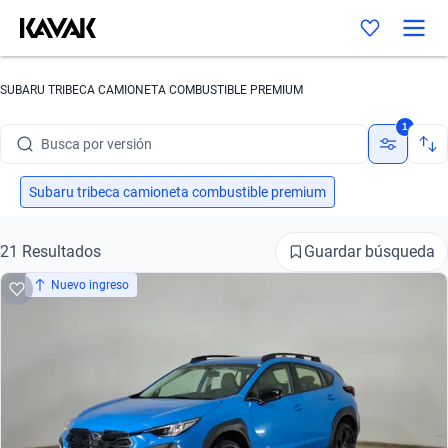
Busca por marca
SUBARU TRIBECA CAMIONETA COMBUSTIBLE PREMIUM
Busca por modelo
1
Busca por versión
Busca por año
Subaru tribeca camioneta combustible premium
Busca por marca
Guardar búsqueda
21 Resultados
Busca por modelo
Nuevo ingreso
Busca por versión
Busca por año