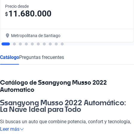
Precio desde
11.680.000
$
Metropolitana de Santiago
Catálogo
Preguntas frecuentes
Catálogo de Ssangyong Musso 2022
Automatico
Ssangyong Musso 2022 Automático:
La Nave Ideal para Todo
Si buscas un auto que combine potencia, confort y tecnología,
el Ssangyong Musso 2022 Automatico es tu mejor opción. Este
Leer más