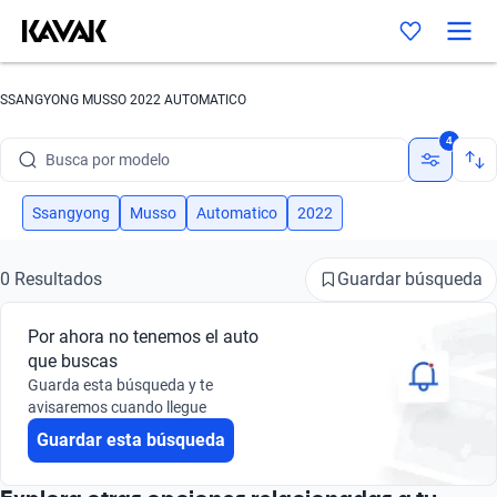
SSANGYONG MUSSO 2022 AUTOMATICO
Busca por marca
4
Busca por modelo
Busca por versión
Ssangyong
Musso
Automatico
2022
Busca por año
Guardar búsqueda
0 Resultados
Busca por marca
Por ahora no tenemos el auto
Busca por modelo
que buscas
Guarda esta búsqueda y te
Busca por versión
avisaremos cuando llegue
Guardar esta búsqueda
Busca por año