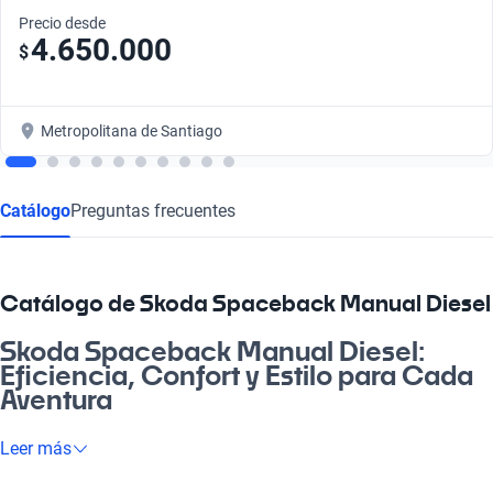
Precio desde
4.650.000
$
Metropolitana de Santiago
Catálogo
Preguntas frecuentes
Catálogo de Skoda Spaceback Manual Diesel
Skoda Spaceback Manual Diesel:
Eficiencia, Confort y Estilo para Cada
Aventura
Si buscas un auto que se adapte a tu día a día, el Skoda
Leer más
Spaceback Manual Diesel es la elección perfecta. Su diseño