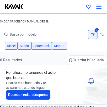
SKODA SPACEBACK MANUAL DIESEL
Busca por marca
4
Busca por modelo
Busca por versión
Diesel
Skoda
Spaceback
Manual
Busca por año
Guardar búsqueda
0 Resultados
Busca por marca
Por ahora no tenemos el auto
Busca por modelo
que buscas
Guarda esta búsqueda y te
Busca por versión
avisaremos cuando llegue
Guardar esta búsqueda
Busca por año