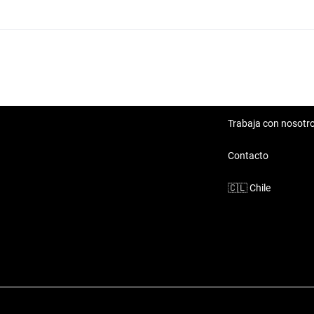
Skoda Octavia 2022 Kavak Schiappaccasse
Trabaja con nosotr
Contacto
🇨🇱
Chile