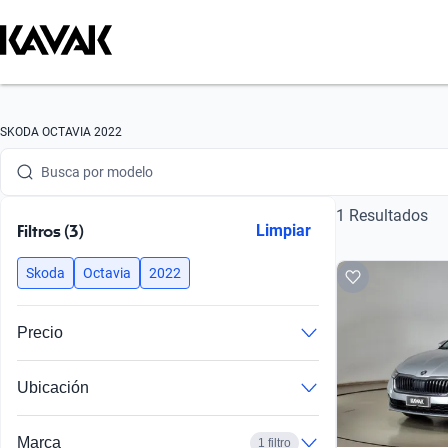
Busca por marca
SKODA OCTAVIA 2022
Busca por modelo
1 Resultados
Busca por versión
Filtros (3)
Limpiar
Busca por año
Skoda
Octavia
2022
Busca por marca
Precio
Busca por modelo
Ubicación
Busca por versión
Busca por año
Marca
1 filtro