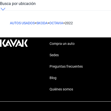
Skoda Octavia 2022 Kavak Mall Barrio Independencia
Busca por ubicación
Skoda Octavia 2022 Metropolitana de Santiago
AUTOS USADOS
>
SKODA
>
OCTAVIA
>
2022
Compra un auto
Sedes
Preguntas frecuentes
Blog
Quiénes somos