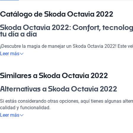
Catálogo de Skoda Octavia 2022
Skoda Octavia 2022: Confort, tecnologí
tu día a día
¡Descubre la magia de manejar un Skoda Octavia 2022! Este veh
ir a la pega, sino que también se adapta a tus escapadas famil
Leer más
semana. Con un diseño contemporáneo y detalles que encantan
estilo y funcionalidad, convirtiéndolo en la opción ideal para q
Además, sus características de seguridad y tecnología modern
Similares a Skoda Octavia 2022
inversión que vale la pena.
Alternativas a Skoda Octavia 2022
¿Por qué elegir Skoda Octavia 2022?
Si estás considerando otras opciones, aquí tienes algunas alte
Tecnología al servicio de tu comodidad
calidad y funcionalidad.
Leer más
Disfrutá de la mejor tecnología con Tecnología moderna, lo que
Skoda Octavia 2020
placentero y conectado.
El Skoda Octavia 2020 te ofrece tecnología y confort a un excel