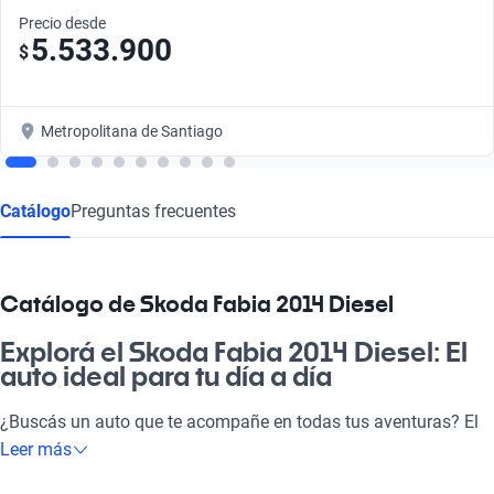
Precio desde
5.533.900
$
Metropolitana de Santiago
Catálogo
Preguntas frecuentes
Catálogo de Skoda Fabia 2014 Diesel
Explorá el Skoda Fabia 2014 Diesel: El
auto ideal para tu día a día
¿Buscás un auto que te acompañe en todas tus aventuras? El
Skoda Fabia 2014 Diesel es la máquina que necesitás, perfecta
Leer más
para esos días de pega, para salir con la familia o disfrutar de