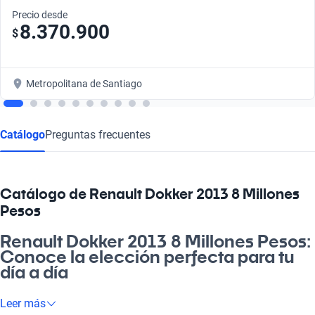
Precio desde
8.370.900
$
Metropolitana de Santiago
Catálogo
Preguntas frecuentes
Catálogo de Renault Dokker 2013 8 Millones
Pesos
Renault Dokker 2013 8 Millones Pesos:
Conoce la elección perfecta para tu
día a día
Si buscas un vehículo que se adapte a tu estilo de vida, el
Leer más