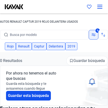
AUTOS RENAULT CAPTUR 2019 ROJO DELANTERA USADOS
Busca por marca
5
Busca por modelo
Busca por versión
Rojo
Renault
Captur
Delantera
2019
Busca por año
Guardar búsqueda
0 Resultados
Busca por marca
Por ahora no tenemos el auto
Busca por modelo
que buscas
Guarda esta búsqueda y te
Busca por versión
avisaremos cuando llegue
Guardar esta búsqueda
Busca por año