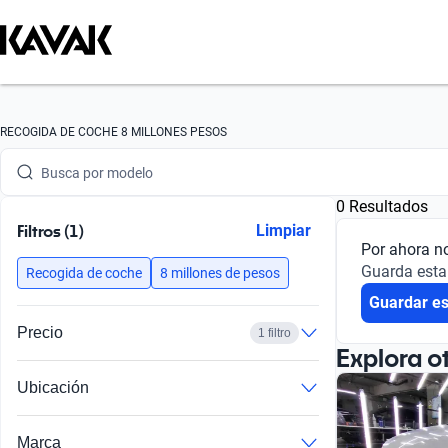
Busca por marca
RECOGIDA DE COCHE 8 MILLONES PESOS
Busca por modelo
0 Resultados
Busca por versión
Filtros (1)
Limpiar
Por ahora n
Busca por año
Guarda esta
Recogida de coche
8 millones de pesos
Guardar e
Busca por marca
Precio
1 filtro
Busca por modelo
Explora o
Ubicación
Busca por versión
Busca por año
Marca