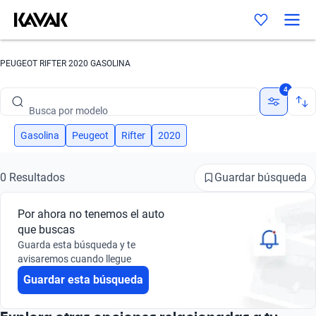
PEUGEOT RIFTER 2020 GASOLINA
Busca por marca
4
Busca por modelo
Busca por versión
Gasolina
Peugeot
Rifter
2020
Busca por año
Guardar búsqueda
0 Resultados
Busca por marca
Por ahora no tenemos el auto
Busca por modelo
que buscas
Guarda esta búsqueda y te
Busca por versión
avisaremos cuando llegue
Guardar esta búsqueda
Busca por año