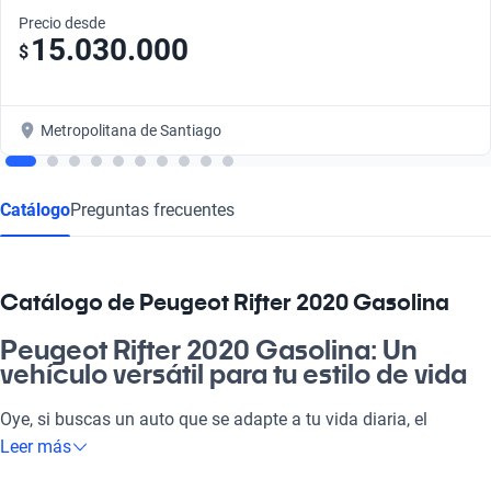
Precio desde
15.030.000
$
Metropolitana de Santiago
Catálogo
Preguntas frecuentes
Catálogo de Peugeot Rifter 2020 Gasolina
Peugeot Rifter 2020 Gasolina: Un
vehículo versátil para tu estilo de vida
Oye, si buscas un auto que se adapte a tu vida diaria, el
Peugeot Rifter 2020 Gasolina es la opción ideal. Con su diseño
Leer más
práctico y amplio, este vehículo es perfecto para ir a la pega,