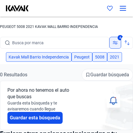
PEUGEOT 5008 2021 KAVAK MALL BARRIO INDEPENDENCIA
4
Busca por marca
Busca por modelo
Kavak Mall Barrio Independencia
Peugeot
5008
2021
Busca por versión
Guardar búsqueda
0 Resultados
Busca por año
Por ahora no tenemos el auto
Busca por marca
que buscas
Guarda esta búsqueda y te
Busca por modelo
avisaremos cuando llegue
Guardar esta búsqueda
Busca por versión
Busca por año