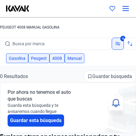
PEUGEOT 4008 MANUAL GASOLINA
4
Busca por marca
Busca por modelo
Gasolina
Peugeot
4008
Manual
Busca por versión
Guardar búsqueda
0 Resultados
Busca por año
Por ahora no tenemos el auto
Busca por marca
que buscas
Guarda esta búsqueda y te
Busca por modelo
avisaremos cuando llegue
Guardar esta búsqueda
Busca por versión