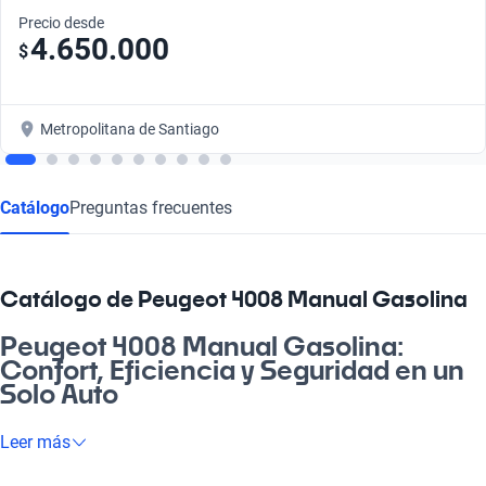
Precio desde
4.650.000
$
Metropolitana de Santiago
Catálogo
Preguntas frecuentes
Catálogo de Peugeot 4008 Manual Gasolina
Peugeot 4008 Manual Gasolina:
Confort, Eficiencia y Seguridad en un
Solo Auto
Si buscas un vehículo que se sienta como una segunda casa, el
Leer más
Peugeot 4008 Manual Gasolina es la respuesta. Este auto