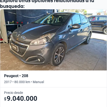
Explora otras opciones relacionadas a tu
Busca por año
busqueda:
Peugeot • 208
2017 • 80.000 km • Manual
Precio desde
9.040.000
$