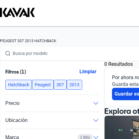
Busca por marca
PEUGEOT 307 2013 HATCHBACK
Busca por modelo
0 Resultados
Busca por versión
Filtros (1)
Limpiar
Por ahora n
Busca por año
Guarda esta
Hatchback
Peugeot
307
2013
Guardar e
Busca por marca
Precio
Busca por modelo
Explora o
Ubicación
Busca por versión
Busca por año
Marca
1 filtro