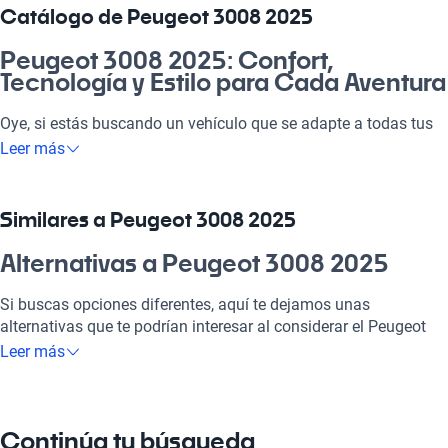
Catálogo de Peugeot 3008 2025
Peugeot 3008 2025: Confort,
Tecnología y Estilo para Cada Aventura
Oye, si estás buscando un vehículo que se adapte a todas tus
necesidades, el Peugeot 3008 2025 es el que necesitas. Con su
Leer más
diseño moderno y elegante, este SUV está hecho para el día a
día, el carrete de fin de semana y hasta esos viajes a la playa
con la familia. Tiene todo lo necesario para que cada trayecto
Similares a Peugeot 3008 2025
sea la raja. Además, su propuesta de valor destaca en el
mercado, siendo una máquina confiable y cómoda. Ya te tinca,
Alternativas a Peugeot 3008 2025
¿verdad?
Si buscas opciones diferentes, aquí te dejamos unas
¿Por qué elegir Peugeot 3008 2025?
alternativas que te podrían interesar al considerar el Peugeot
3008 2025.
Leer más
Tecnología al servicio de tu comodidad
Peugeot 3008 2020
Disfrutá de la mejor tecnología con Tecnología moderna, lo que
hará que cada viaje sea placentero y conectado.
Peugeot 3008 2020 combina estilo y funcionalidad, ideal para
Continúa tu búsqueda