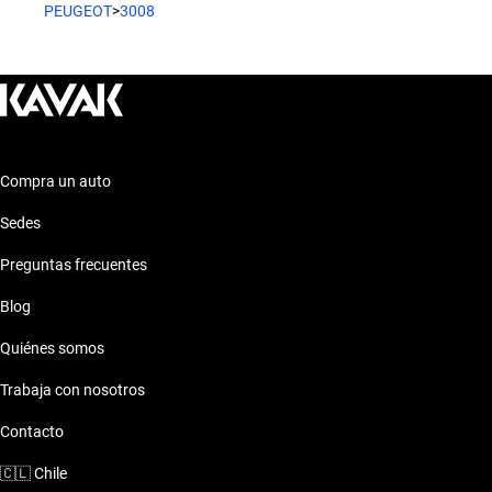
Los autos de Peugeot 3008 2025 se ajustan a los gustos de
PEUGEOT
>
3008
quienes buscan elegancia y funcionalidad, ideal para trayectos
urbanos y escapadas al aire libre.
Compra un auto
Sedes
Preguntas frecuentes
Blog
Quiénes somos
Trabaja con nosotros
Contacto
🇨🇱
Chile