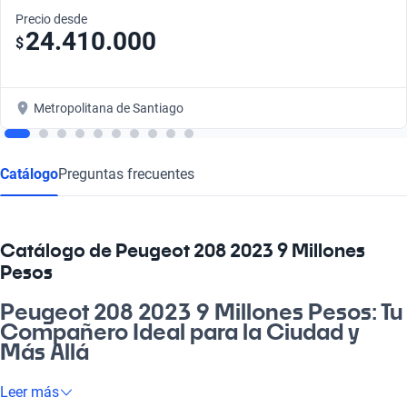
Precio desde
24.410.000
$
Metropolitana de Santiago
Catálogo
Preguntas frecuentes
Catálogo de Peugeot 208 2023 9 Millones
Pesos
Peugeot 208 2023 9 Millones Pesos: Tu
Compañero Ideal para la Ciudad y
Más Allá
Si estás buscando un vehículo que combine estilo, eficiencia y
Leer más