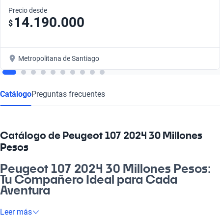
Precio desde
14.190.000
$
Metropolitana de Santiago
Catálogo
Preguntas frecuentes
Catálogo de Peugeot 107 2024 30 Millones
Pesos
Peugeot 107 2024 30 Millones Pesos:
Tu Compañero Ideal para Cada
Aventura
¡Oye! Si buscas un auto que se ajuste a tu ritmo de vida, el
Leer más