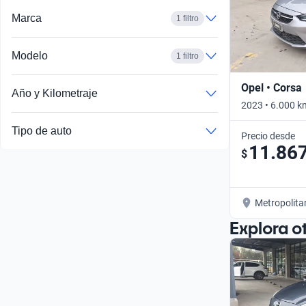
Marca
1 filtro
Modelo
1 filtro
Opel • Corsa
Año y Kilometraje
2023 • 6.000 k
Tipo de auto
Precio desde
11.86
$
Metropolita
Explora o