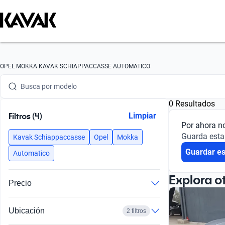
Busca por marca
OPEL MOKKA KAVAK SCHIAPPACCASSE AUTOMATICO
Busca por modelo
0 Resultados
Busca por versión
Filtros (4)
Limpiar
Por ahora n
Busca por año
Guarda esta
Kavak Schiappaccasse
Opel
Mokka
Guardar e
Busca por marca
Automatico
Busca por modelo
Explora o
Precio
Busca por versión
Ubicación
2 filtros
Busca por año