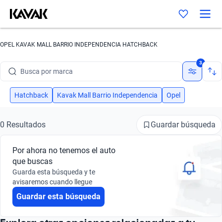
OPEL KAVAK MALL BARRIO INDEPENDENCIA HATCHBACK
3
Busca por marca
Busca por modelo
Hatchback
Kavak Mall Barrio Independencia
Opel
Busca por versión
Guardar búsqueda
0 Resultados
Busca por año
Por ahora no tenemos el auto
Busca por marca
que buscas
Guarda esta búsqueda y te
Busca por modelo
avisaremos cuando llegue
Guardar esta búsqueda
Busca por versión