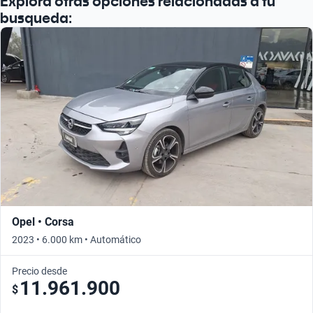
Explora otras opciones relacionadas a tu
Busca por año
busqueda:
Opel • Corsa
2023 • 6.000 km • Automático
Precio desde
11.961.900
$