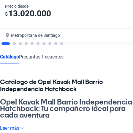
Precio desde
13.020.000
$
Metropolitana de Santiago
Catálogo
Preguntas frecuentes
Catálogo de Opel Kavak Mall Barrio
Independencia Hatchback
Opel Kavak Mall Barrio Independencia
Hatchback: Tu compañero ideal para
cada aventura
Si estás buscando un vehículo que se adapte a tu ritmo de vida,
Leer más