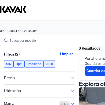
Busca por marca
OPEL CROSSLAND 2010 SUV
Busca por modelo
0 Resultados
Busca por versión
Filtros (2)
Limpiar
Por ahora n
Busca por año
Guarda esta
Suv
Opel
Crossland
2010
Guardar e
Busca por marca
Precio
Busca por modelo
Explora o
Ubicación
Busca por versión
Busca por año
Marca
1 filtro