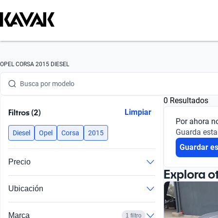
Busca por marca
OPEL CORSA 2015 DIESEL
Busca por modelo
0 Resultados
Busca por versión
Filtros (2)
Limpiar
Por ahora n
Busca por año
Guarda esta
Diesel
Opel
Corsa
2015
Guardar e
Busca por marca
Precio
Busca por modelo
Explora o
Ubicación
Busca por versión
Busca por año
Marca
1 filtro