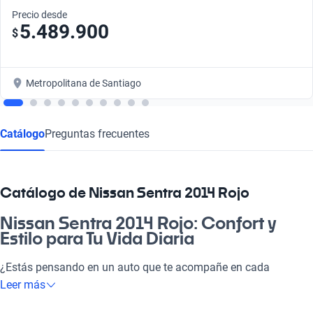
Precio desde
5.489.900
$
Metropolitana de Santiago
Catálogo
Preguntas frecuentes
Catálogo de Nissan Sentra 2014 Rojo
Nissan Sentra 2014 Rojo: Confort y
Estilo para Tu Vida Diaria
¿Estás pensando en un auto que te acompañe en cada
aventura? El Nissan Sentra 2014 Rojo es la mezcla perfecta de
Leer más
comodidad y estilo. Ideal para ir a la pega, llevar a la familia o