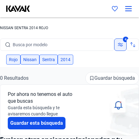
NISSAN SENTRA 2014 ROJO
Busca por marca
4
Busca por modelo
Busca por versión
Rojo
Nissan
Sentra
2014
Busca por año
Guardar búsqueda
0 Resultados
Busca por marca
Por ahora no tenemos el auto
Busca por modelo
que buscas
Guarda esta búsqueda y te
Busca por versión
avisaremos cuando llegue
Guardar esta búsqueda
Busca por año