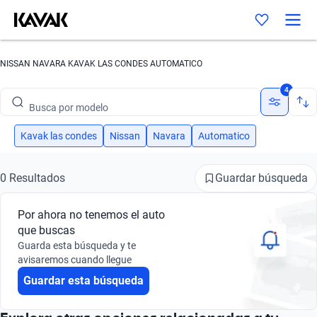
NISSAN NAVARA KAVAK LAS CONDES AUTOMATICO
Busca por marca
4
Busca por modelo
Busca por versión
Kavak las condes
Nissan
Navara
Automatico
Busca por año
Guardar búsqueda
0 Resultados
Busca por marca
Por ahora no tenemos el auto
Busca por modelo
que buscas
Guarda esta búsqueda y te
Busca por versión
avisaremos cuando llegue
Guardar esta búsqueda
Busca por año