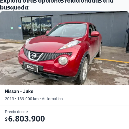
Explora otras opciones relacionadas a tu
Busca por año
busqueda:
Nissan • Juke
2013 • 139.000 km • Automático
Precio desde
6.803.900
$