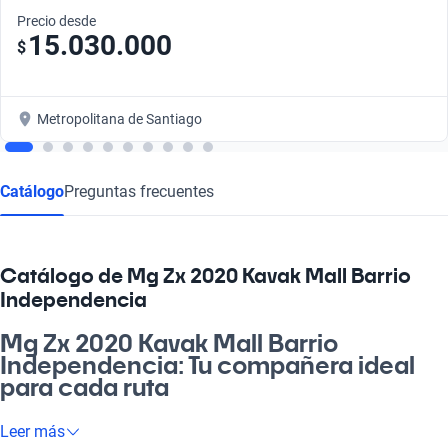
Precio desde
15.030.000
$
Metropolitana de Santiago
Catálogo
Preguntas frecuentes
Catálogo de Mg Zx 2020 Kavak Mall Barrio
Independencia
Mg Zx 2020 Kavak Mall Barrio
Independencia: Tu compañera ideal
para cada ruta
Si buscas un auto que te acompañe en cada aventura o en tu
Leer más