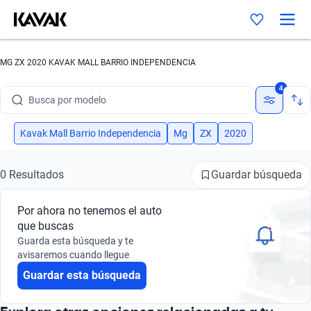
MG ZX 2020 KAVAK MALL BARRIO INDEPENDENCIA
Busca por marca
4
Busca por modelo
Busca por versión
Kavak Mall Barrio Independencia
Mg
ZX
2020
Busca por año
Guardar búsqueda
0 Resultados
Busca por marca
Por ahora no tenemos el auto
Busca por modelo
que buscas
Guarda esta búsqueda y te
Busca por versión
avisaremos cuando llegue
Guardar esta búsqueda
Busca por año